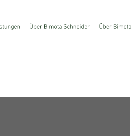
istungen
Über Bimota Schneider
Über Bimota
Sortieren nach:
Empfohlen