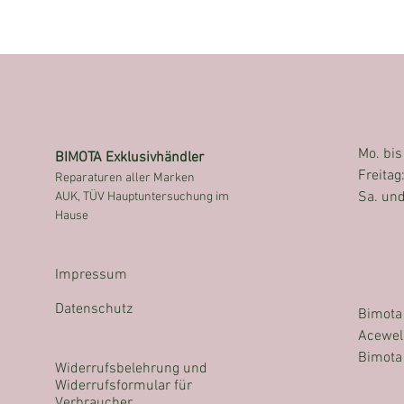
Preis
25 €
55 €
Bimota
ÖFFN
Schneider
Mo. bis
BIMOTA Exklusivhändler
Freitag
Reparaturen aller Marken
Sa. und
AUK, TÜV Hauptuntersuchung im
Hause
Par
Impressum
Datenschutz
Bimota 
Acewel
Bimota
Widerrufsbelehrung und
Widerrufsformular für
Verbraucher