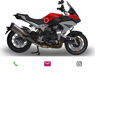
TESI H2 TERA
Das Erbe von Bimota kombiniert mit der
neuesten Technologie
Zur TESI H2 TERA